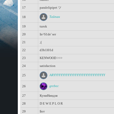
17
paralelipipet ツ
Тайпан
18
19
turok
20
In^S1de' ser
21
;(
22
d3b1l01d
23
KENWOOD >>>
24
satisfaction
ARYYYYYYYYYYYYYYYYYYYYYYYYYYYYY
25
grebec
26
27
КуниНиндзя
28
D E W E P L O R
29
Бот