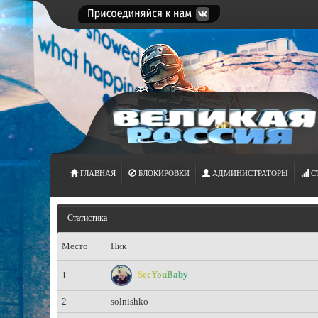
ГЛАВНАЯ
БЛОКИРОВКИ
АДМИНИСТРАТОРЫ
С
Статистика
Место
Ник
SeeYouBaby
1
2
solnishko