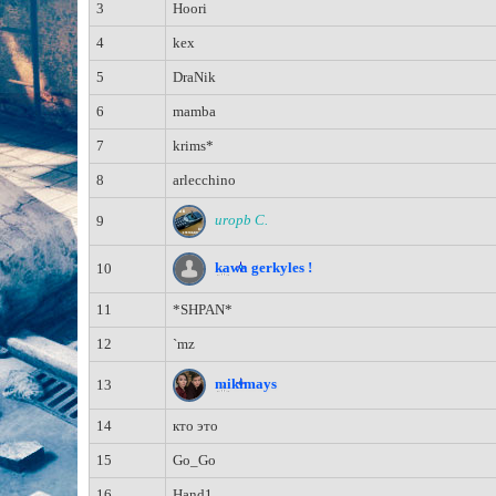
3
Hoori
4
kex
5
DraNik
6
mamba
7
krims*
8
arlecchino
uropb C.
9
kawa gerkyles !
10
11
*SHPAN*
12
`mz
mikimays
13
14
кто это
15
Go_Go
16
Hand1