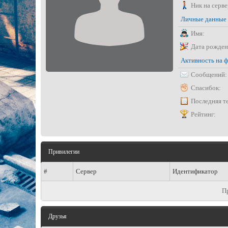
Ник на серве
Личные данные
Имя:
Дата рожден
Активность на 
Сообщений:
Спасибок:
Последняя т
Рейтинг:
Привилегии
#
Сервер
Идентификатор
П
Друзья