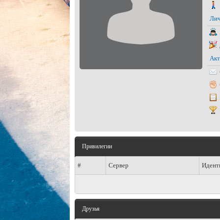
Лич
Акт
Привилегии
#
Сервер
Идент
Друзья