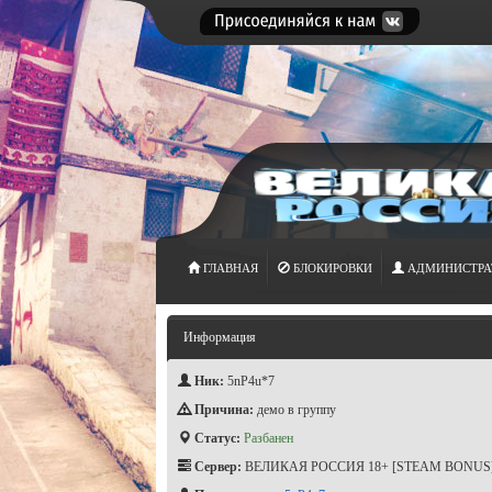
ГЛАВНАЯ
БЛОКИРОВКИ
АДМИНИСТРА
Информация
Ник:
5nP4u*7
Причина:
демо в группу
Статус:
Разбанен
Сервер:
ВЕЛИКАЯ РОССИЯ 18+ [STEAM BONUS