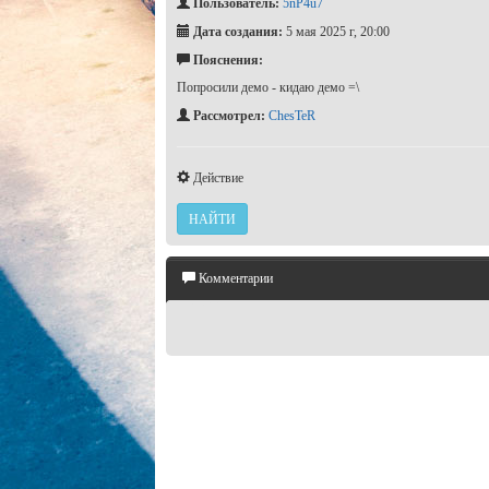
Пользователь:
5nP4u7
Дата создания:
5 мая 2025 г, 20:00
Пояснения:
Попросили демо - кидаю демо =\
Рассмотрел:
ChesTeR
Действие
НАЙТИ
Комментарии