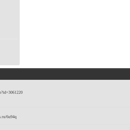
hp?id=3061220
s.ru/6u94q