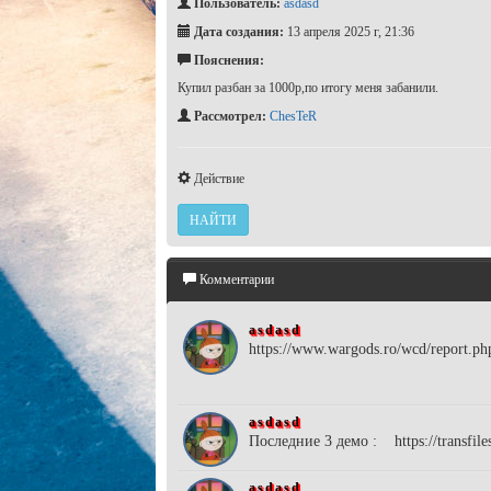
Пользователь:
asdasd
Дата создания:
13 апреля 2025 г, 21:36
Пояснения:
Купил разбан за 1000р,по итогу меня забанили.
Рассмотрел:
ChesTeR
Действие
НАЙТИ
Комментарии
asdasd
https://www.wargods.ro/wcd/report.p
asdasd
Последние 3 демо : https://transfile
asdasd