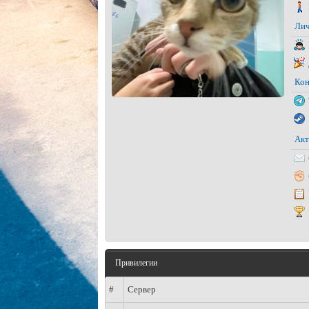
Лич
Кон
Акт
Привилегии
#
Сервер