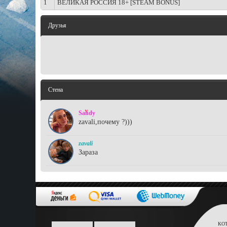
1
ВЕЛИКАЯ РОССИЯ 18+ [STEAM BONUS]
Друзья
Стена
Sandy
zavali,почему ?)))
zavali
Зараза
КО