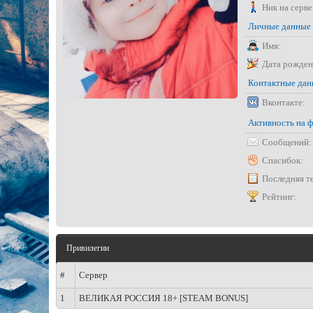
Ник на серве
Личные данные
Имя:
Дата рожден
Контактные да
Вконтакте:
Активность на 
Сообщений:
Спасибок:
Последняя т
Рейтинг:
Привилегии
#
Сервер
1
ВЕЛИКАЯ РОССИЯ 18+ [STEAM BONUS]