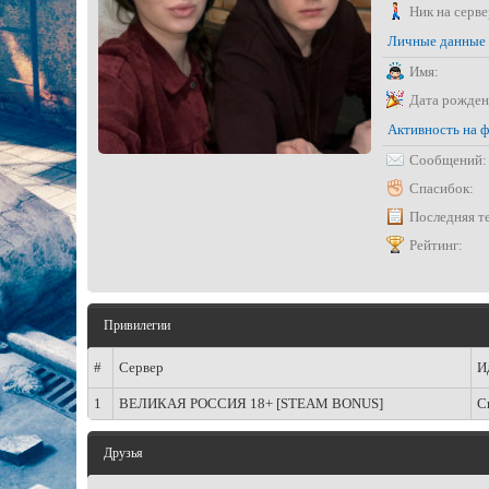
Ник на серве
Личные данные
Имя:
Дата рожден
Активность на 
Сообщений:
Спасибок:
Последняя т
Рейтинг:
Привилегии
#
Сервер
И
1
ВЕЛИКАЯ РОССИЯ 18+ [STEAM BONUS]
С
Друзья