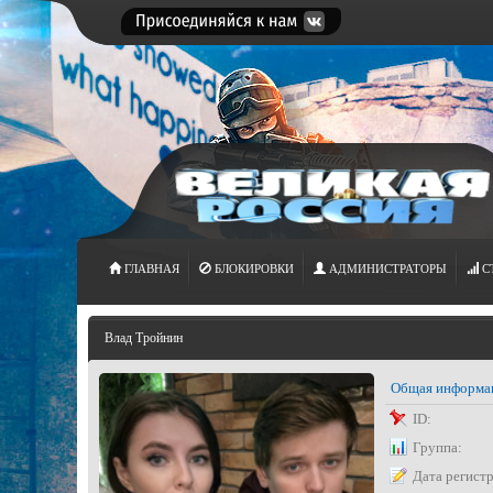
ГЛАВНАЯ
БЛОКИРОВКИ
АДМИНИСТРАТОРЫ
С
Влад Тройнин
Общая информа
ID:
Группа:
Дата регист