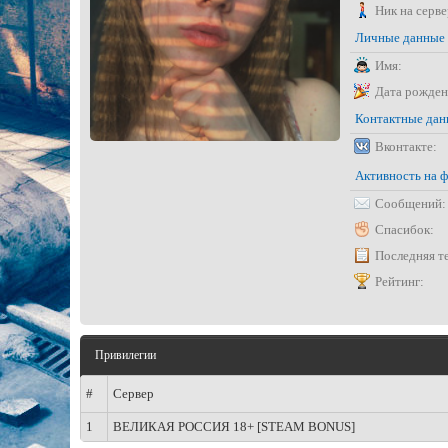
Ник на серве
Личные данные
Имя:
Дата рожден
Контактные да
Вконтакте:
Активность на 
Сообщений:
Спасибок:
Последняя т
Рейтинг:
Привилегии
#
Сервер
1
ВЕЛИКАЯ РОССИЯ 18+ [STEAM BONUS]