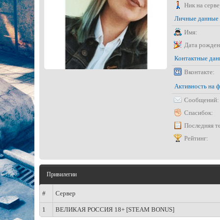
Ник на серве
Личные данные
Имя:
Дата рожден
Контактные да
Вконтакте:
Активность на 
Сообщений:
Спасибок:
Последняя т
Рейтинг:
Привилегии
#
Сервер
1
ВЕЛИКАЯ РОССИЯ 18+ [STEAM BONUS]