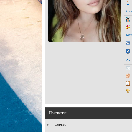
Лич
Кон
Акт
Привилегии
#
Сервер