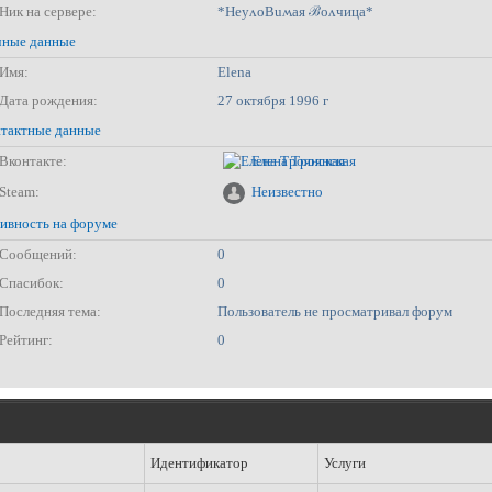
Ник на сервере:
*HeyʌoBuʍая ℬоʌчица*
ные данные
Имя:
Elena
Дата рождения:
27 октября 1996 г
тактные данные
Вконтакте:
Елена Троянская
Steam:
Неизвестно
ивность на форуме
Сообщений:
0
Спасибок:
0
Последняя тема:
Пользователь не просматривал форум
Рейтинг:
0
Идентификатор
Услуги