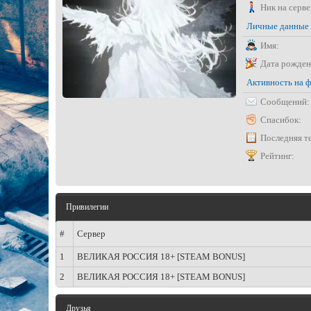
Ник на серве
Личные данные
Имя:
Дата рожден
Активность на 
Сообщений:
Спасибок:
Последняя т
Рейтинг:
Привилегии
#
Сервер
1
ВЕЛИКАЯ РОССИЯ 18+ [STEAM BONUS]
2
ВЕЛИКАЯ РОССИЯ 18+ [STEAM BONUS]
Друзья