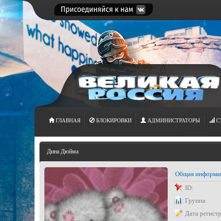
ГЛАВНАЯ
БЛОКИРОВКИ
АДМИНИСТРАТОРЫ
С
Дина Дюйма
Общая информа
ID:
Группа:
Дата регист