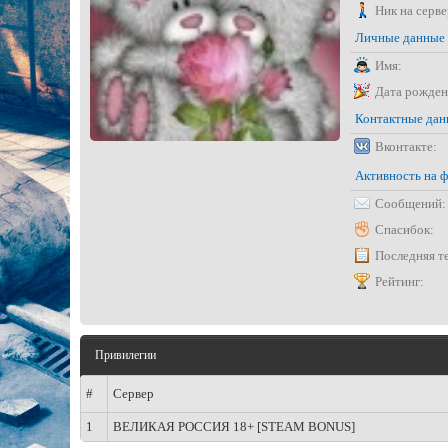
Ник на серве
Личные данные
Имя:
Дата рожден
Контактные да
Вконтакте:
Активность на 
Сообщений:
Спасибок:
Последняя т
Рейтинг:
Привилегии
#
Сервер
1
ВЕЛИКАЯ РОССИЯ 18+ [STEAM BONUS]